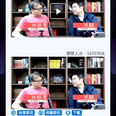
Play
Video
瀏覽人次：147076次
收看節目
收聽節目
下載