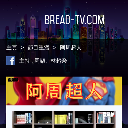
Bread-TV.com
主頁
節目重溫
阿周超人
主持 : 周顯、林超榮