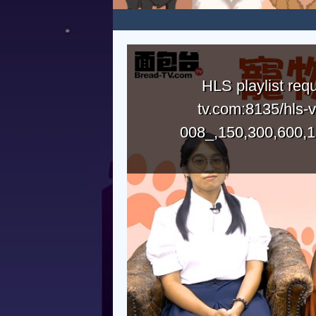
HLS playlist requ
tv.com:8135/hls-
008_,150,300,600,1