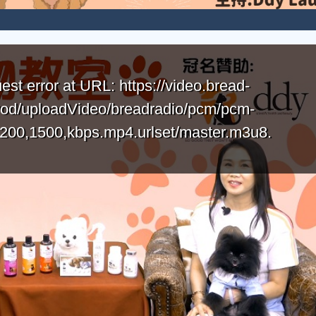
est error at URL: https://video.bread-
vod/uploadVideo/breadradio/pcm/pcm-
200,1500,kbps.mp4.urlset/master.m3u8.