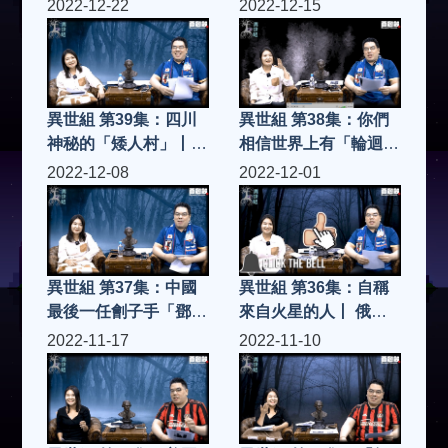
然「集體殺夫」
人準確預言「施法」協
2022-12-22
2022-12-15
助搜索隊成功尋獲遺體
異世組 第39集：四川
異世組 第38集：你們
神秘的「矮人村」丨原
相信世界上有「輪迴轉
來村民變成「矮人」係
世」&「擁有前世記
2022-12-08
2022-12-01
有原因的
憶」的嗎
異世組 第37集：中國
異世組 第36集：自稱
最後一任劊子手「鄧海
來自火星的人丨 俄羅
山」l 最後一生結局如
斯男孩-波利斯卡
2022-11-17
2022-11-10
何
(Boriska
Kipriyanovich)