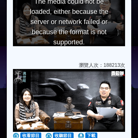
The media could not be
loaded, either because the
server or network failed or
because the format is not
supported.
瀏覽人次：188213次
收看節目
收聽節目
下載