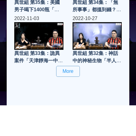
異世組 第35集：美國
異世組 第34集：「無
男子喝下1400瓶「鐳
所事事」都搵到錢？丨
水」丨他究竟會有怎樣
另類工作「出租自己」
2022-11-03
2022-10-27
變化
異世組 第33集：詭異
異世組 第32集：神話
案件「天津靜海一中七
中的神秘生物「半人
仙女毒殺案」
馬」
More