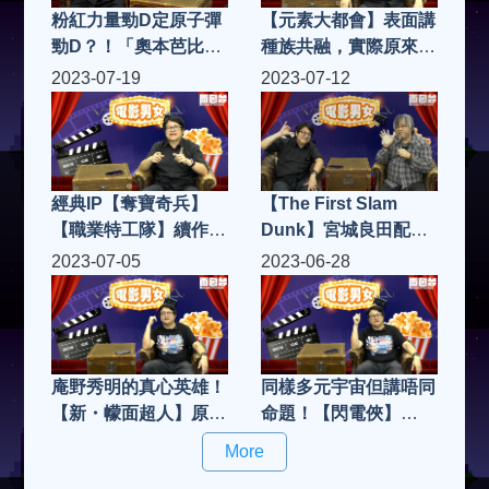
粉紅力量勁D定原子彈
【元素大都會】表面講
勁D？！「奧本芭比」
種族共融，實際原來係
效應全球熱爆！|電影
羅密歐與朱麗葉？！|
2023-07-19
2023-07-12
男女 S4(第14集)
電影男女 S4(第13集)
經典IP【奪寶奇兵】
【The First Slam
【職業特工隊】續作同
Dunk】宮城良田配音
期上映，究竟邊套得？
師同你介紹配音界的人
2023-07-05
2023-06-28
邊套吸引到新一代入
和事！|電影男女 S4(第
場？|電影男女 S4(第
11集)
12集)
庵野秀明的真心英雄！
同樣多元宇宙但講唔同
【新・幪面超人】原來
命題！【閃電俠】
都係拍緊EVA！|電影
&【蜘蛛俠：飛躍蜘蛛
More
男女 S4(第10集)
宇宙】玩timeline玩出