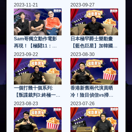
2023-11-21
2023-09-27
Sam哥獨立動作電影
日本極罕爵士樂動畫
再現！【極鬪11：零
【藍色巨星】加韓國招
下八度】再次挑戰科
牌男人情懷【救參的
2023-09-22
2023-08-30
幻、警匪、槍戰題
士】|電影男女 S4(第
材！|電影男女 S4(第
17集)
19集)
一個打幾十個系列:
香港新舊兩代演員晒
【叛諜裁判3:終極一
冷！陰目偵信vs掃毒
戰】以暴易暴大化人
3！|電影男女 S4(第15
2023-08-23
2023-07-26
心！|電影男女 S4(第
集)
16集)