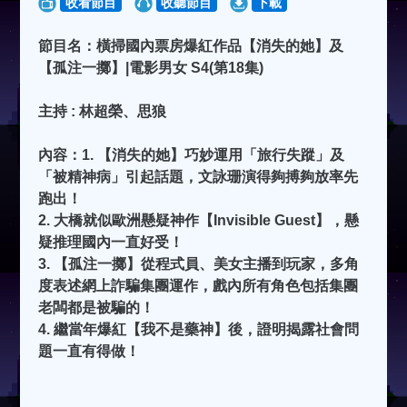
收看節目
收聽節目
下載
節目名：橫掃國內票房爆紅作品【消失的她】及
【孤注一擲】|電影男女 S4(第18集)
主持 : 林超榮、思狼
內容：1. 【消失的她】巧妙運用「旅行失蹤」及
「被精神病」引起話題，文詠珊演得夠搏夠放率先
跑出！
2. 大橋就似歐洲懸疑神作【Invisible Guest】，懸
疑推理國內一直好受！
3. 【孤注一擲】從程式員、美女主播到玩家，多角
度表述網上詐騙集團運作，戲內所有角色包括集團
老闆都是被騙的！
4. 繼當年爆紅【我不是藥神】後，證明揭露社會問
題一直有得做！