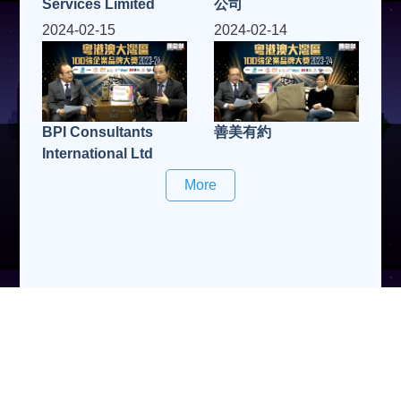
Services Limited
公司
2024-02-15
2024-02-14
BPI Consultants
善美有約
International Ltd
More