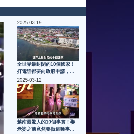
2025-03-19
全世界最封閉的10個國家！
打電話都要向政府申請，北
韓竟然不是第一？
2025-03-12
越南最驚人的10個事實！娶
老婆之前竟然要做這種事，