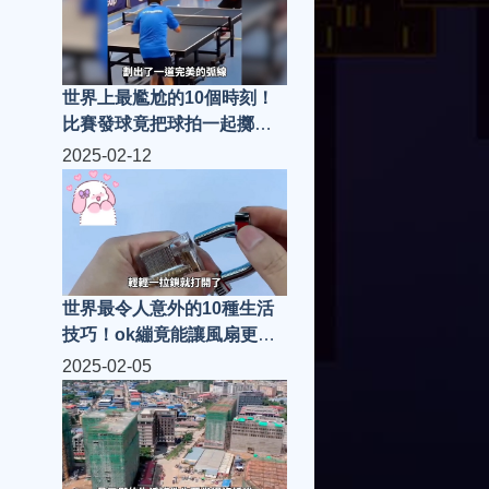
世界上最尷尬的10個時刻！
比賽發球竟把球拍一起擲
出，第一名讓所有男觀眾看
2025-02-12
了都臉紅？
世界最令人意外的10種生活
技巧！ok繃竟能讓風扇更涼
快，讓衣服瞬間晾乾的秘
2025-02-05
訣！