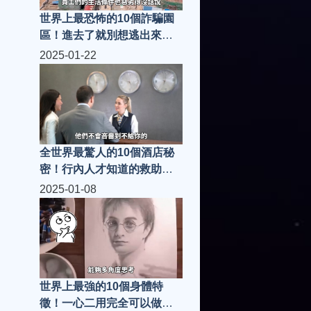
世界上最恐怖的10個詐騙園
區！進去了就別想逃出來，
第一名里女性都必須做這件
2025-01-22
事！
全世界最驚人的10個酒店秘
密！行內人才知道的救助暗
語，浴室的排風口一定要仔
2025-01-08
細檢查！
世界上最強的10個身體特
徵！一心二用完全可以做