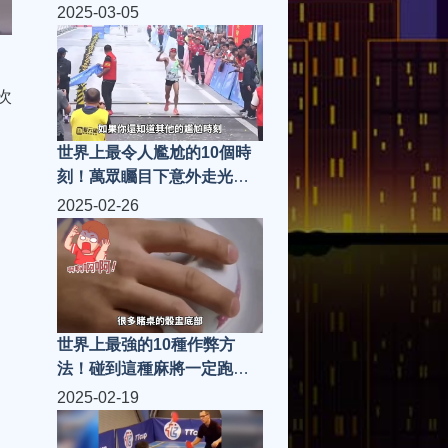
路邊的美女遊客千萬別碰！
2025-03-05
次
世界上最令人尷尬的10個時
刻！萬眾矚目下意外走光，
上個節目竟然被嚇出這種東
2025-02-26
西？
世界上最強的10種作弊方
法！碰到這種麻將一定跑遠
點，第一名讓你能瞬間成為
2025-02-19
百萬富翁！