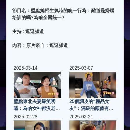
節目名：盤點媳婦生氣時的統一行為：難道是婦聯
培訓的嗎?為啥全國統一?
主持 : 逗逗頻道
內容：原片來自：逗逗頻道
2025-03-14
2025-03-07
盤點東北夫妻爆笑嘮
25個調皮的“極品女
嗑：為啥女神都沒老婆
友”：滿級的顏值有趣
好看？老公一句話笑噴
的靈魂，娶回家賊逗
2025-02-28
2025-02-21
了
樂！