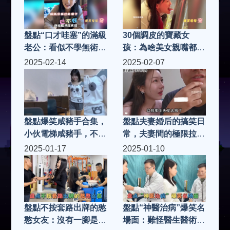
盤點“口才哇塞”的滿級
30個調皮的寶藏女
老公：看似不學無術，
孩：為啥美女親嘴都愛
實則經綸滿腹！
閉著眼？聽完羞到腳后
2025-02-14
2025-02-07
跟
盤點爆笑咸豬手合集，
盤點夫妻婚后的搞笑日
小伙電梯咸豬手，不料
常，夫妻間的極限拉
被美女暴打
扯，平淡的生活充滿樂
2025-01-17
2025-01-10
趣
盤點不按套路出牌的憨
盤點“神醫治病”爆笑名
憨女友：沒有一腳是白
場面：難怪醫生醫術