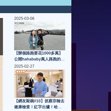
2025-03-06
【辦個路跑要花1000多萬】
公開hahababy萬人路跑的錢
都花在哪裡？熱血全紀錄！
2025-02-27
【網友敲碗#10】抓蔡宗翰去
健康檢查！紅字出爐！哈佛