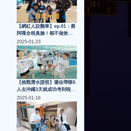
【網紅人設翻車】ep.01：蔡
阿嘎全程臭臉！都不做效果
的5天4夜員工旅遊影片，會
2025-01-23
有多難看？
【挑戰潛水證照】珊佑帶隊6
人去沖繩3天就成功考到啦！
(蔡阿嘎挑戰證照考試系列
2025-01-16
Ep.9)