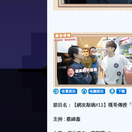
收看節目
收聽節目
下載
節目名：【網友敲碗#11】嘎哥傳授「
主持 : 蔡緯嘉