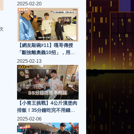
工作室全體健檢誰最健康？
2025-02-20
次
【網友敲碗#11】嘎哥傳授
「斷捨離奧義10招」，用洪
+0家來做示範！
2025-02-13
【小胃王挑戰】4公斤漢堡肉
排飯！35分鐘吃完不用錢，
蔡宗翰沒藉口了吧？
2025-02-06