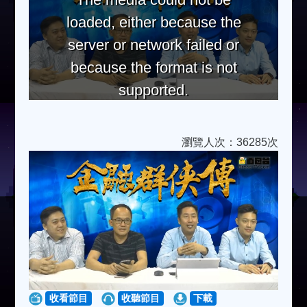
loaded, either because the
server or network failed or
because the format is not
supported.
瀏覽人次：36285次
收看節目
收聽節目
下載