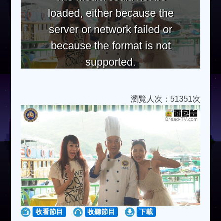
loaded, either because the
server or network failed or
because the format is not
supported.
瀏覽人次：51351次
收看節目
收聽節目
下載