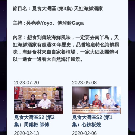
節目名：覓食大灣區 (第3集) 天虹海鮮酒家
主持 : 吳堯堯Yoyo、傅淖鈴Gaga
內容：想食到傳統海鮮風味，一定要去南丫島，天
虹海鮮酒家有超過30年歷史，品嘗地道特色海鮮風
味，海鮮食材來自自家養植場，一家大細及團體可
以一邊食一邊看大自然海洋風景。
2023-07-20
2023-05-08
覓食大灣區S2 (第2
覓食大灣區S2 (第1
集）周錫彬 師傅
集）心鉄板燒
2020-02-13
2020-02-06