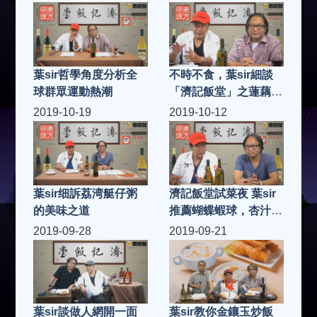
葉sir哲學角度分析全
不時不食，葉sir細談
球群眾運動熱潮
「濟記飯堂」之蓮藕花
生炆豬手
2019-10-19
2019-10-12
葉sir细訴荔湾艇仔粥
濟記飯堂試菜夜 葉sir
的美味之道
推薦蝴蝶蝦球，杏汁豬
肺湯
2019-09-28
2019-09-21
葉sir教你金鑲玉炒飯
葉sir談做人網開一面