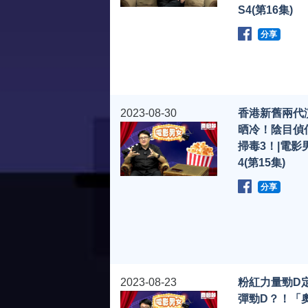
S4(第16集)
分享
2023-08-30
香港新舊兩代
晒冷！陰目偵信
掃毒3！|電影男
4(第15集)
分享
2023-08-23
粉紅力量勁D
彈勁D？！「