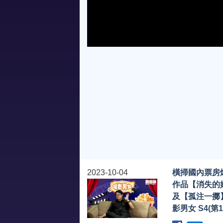
l
i
2023-10-04
橫掃國內票房
作品【消失的
及【孤注一擲
影男女 S4(第1