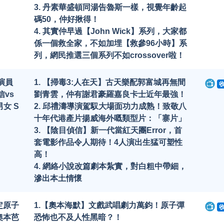
3. 丹素華盛頓同湯告魯斯一樣，視覺年齡起
碼50，仲好揪得！
4. 其實仲早過【John Wick】系列，大家都
係一個救全家，不如加埋【救參96小時】系
列，網民推選三個系列不如crossover啦！
演員
1. 【掃毒3:人在天】古天樂配郭富城再無間
vs
劉青雲，仲有謝君豪羅嘉良卡士近年最強！
女 S
2. 邱禮濤導演駕馭大場面功力成熟！致敬八
十年代港產片揚威海外嘅類型片：「寨片」
3. 【陰目偵信】新一代當紅天團Error，首
套電影作品令人期待！4人演出生猛可塑性
高！
4. 網絡小說改篇劇本紮實，對白粗中帶細，
滲出本土情懷
定原子
1.【奧本海默】文戲武唱劇力萬鈞！原子彈
奧本芭
恐怖也不及人性黑暗？！