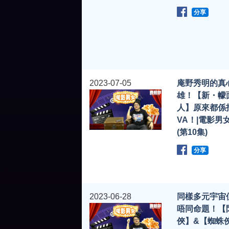
分享
2023-07-05
庵野秀明的真
雄！【新・幪
人】原來都係
VA！|電影男女
(第10集)
分享
2023-06-28
同樣多元宇宙
唔同命題！【
俠】&【蜘蛛