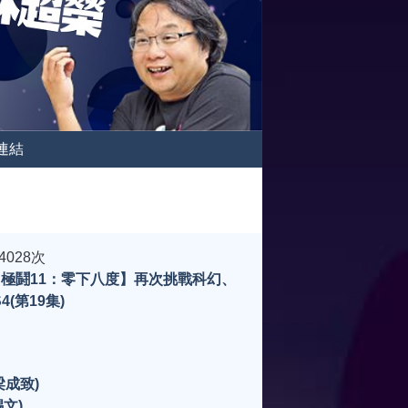
連結
4028次
【極鬪11：零下八度】再次挑戰科幻、
(第19集)
梁成致)
文)