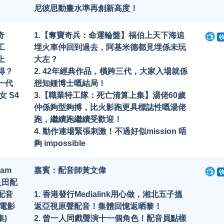
尼彼思動畫水準再創新高度！
奇
1.【奪寶奇兵：命運輪盤】福伯上天下海追
工
埋火車仲回到過去，阿基米德都見埋係未玩
上
大左？
得？
2. 42年經典作品，橫跨三代，大家入場就係
一代
想知鍾博士嘅結局！
 S4
3.【職業特工隊：死亡清算上集】湯佬60歲
仲係夠型夠搏，比火影跑更具標誌性嘅湯佬
跑，繼續跑繼續受歡迎！
4. 動作連場緊張刺激！不過好似mission 唔
夠 impossible
lam
嘉賓：配音師黃文偉
良田配
配音
1. 香港發行Medialink用心做，湘北五子搵
|電影
返亞視原聲配音！集體回憶返晒黎！
集)
2. 曾一人同戲聲演十一個角色！配音員點樣