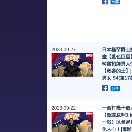
分享
2023-09-27
日本極罕爵士
畫【藍色巨星
韓國招牌男人
【救參的士】
男女 S4(第17
分享
2023-09-22
一個打幾十個
【叛諜裁判3:
一戰】以暴易
化人心！|電