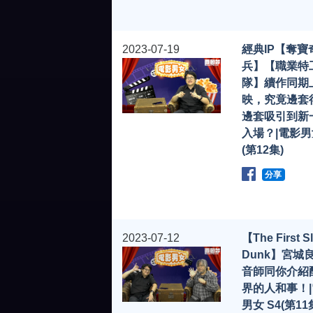
2023-07-19
經典IP【奪寶
兵】【職業特
隊】續作同期
映，究竟邊套
邊套吸引到新
入場？|電影男女
(第12集)
分享
2023-07-12
【The First S
Dunk】宮城
音師同你介紹
界的人和事！
男女 S4(第11