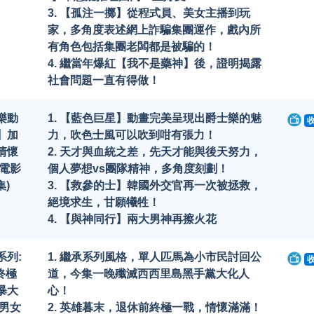
3. 【孤注一擲】從程式員、美女主播到玩
家，多角度表述網上詐騙集團運作，戲內所
有角色包括集團老闆都是被騙的！
4. 繼當年爆紅【我不是藥神】後，證明揭露
社會問題一直有得做！
樂動
1. 【藍色巨星】動畫完美呈現出爵士樂的魅
】加
力，吹色士風可以吹到咁有張力！
情懷
2. 天才與血統之差，先天才能與後天努力，
|電影
個人夢想vs團隊精神，多角度刻劃！
集)
3. 【救參的士】韓國外交官再一次被拯救，
絕境求生，甘願犧牲！
4. 【與神同行】兩大男神再擦火花
系列:
1. 繼承系列風格，單人匹馬為小市民討回公
終極
道，今集一晚殲滅西西里島黑手黨大化人
暴大
心！
影男女
2. 英雄暮末，退休前終極一戰，情懷滿滿！