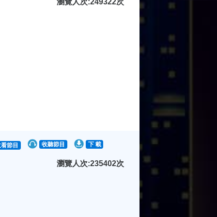
瀏覽人次:249322次
收聽節目
下 載
收看節目
瀏覽人次:235402次