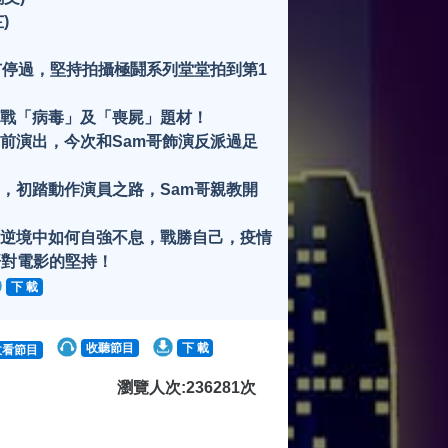
)
來冇停過，堅持拍攝極鬪系列堂堂拍到第1
挑戰「病毒」及「喪屍」題材！
幕前演出，今次和Sam哥飾演反派過足
警，初踏動作演員之路，Sam哥親教開
不同逆境中如何自強不息，戰勝自己，疫情
哥對電影的堅持！
下 載
收聽節目
下 載
收看節目
瀏覽人次:236281次