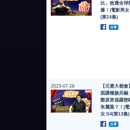
比」效應全球
爆！|電影男女 
(第14集)
分享
2023-07-26
【元素大都會
面講種族共融
際原來係羅密
朱麗葉？！|
女 S4(第13集)
分享