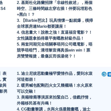
熱
2. 基斯杜化路蘭招牌「非線性敘述」，兩個
S4
時空、三條時間線左穿右插！仲要玩埋彩色
+黑白！？
3. 【Barbie芭比】玩具情懷一點就爆，橫掃
全球票房連Mario都要讓座！
4. 信息量大！說教之強！直逼福音電影？！
女性議題拿掐得最平衡嘅教材級作品！
5. 兩套同期完全唔關事唔同公司嘅電影，唔
競爭唔暗鬥，溝埋黎宣傳真係win win！票
房雙雙報捷，最傷反而係湯佬？！
】表
1. 迪士尼彼思動畫極罕愛情作品，愛到水滾
，實
河堤都崩！
歐與
2. 暖男喊包配剛烈火女又幾襯喎！水火原來
電影男
可以交融！
3. 美籍韓裔導演原來拍緊自己，借戲抒情，
外籍移民甚有共鳴！
4. CG動畫黎講，水與火係最難畫嘅，迪士