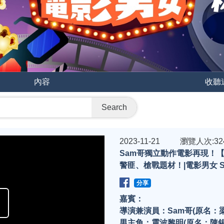
內容
收聽
Search
2023-11-21
瀏覽人次:32
Sam哥獨立動作電影再現！
警匪、槍戰題材！|電影男女 S4
分享
嘉賓：
P
導演兼演員：Sam哥(原名：
男主角：震波黎明(原名：陳錫