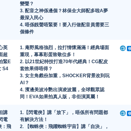
變聲？
3. 配音之神係邊個？林保全大師配多啦A夢
最深入民心
4. 唔係靚聲唔緊要！要入行做配音員需要三
個條件
心英
1. 庵野風格強烈，拉打情懷滿滿！經典場面
面超
重現，幕幕彩蛋致敬位多！
拍緊E
2. 以21世紀特技打造70年代經典！CG配皮
 S4
套效果得唔得？
3. 女主角戲份加重，SHOCKER背景改到玩
AI？
4. 濱邊美波冷艷出演凌波麗，全球觀眾認
同！EVA如果拍真人版，非佢演莫屬！
但講
1.【閃電俠】講「放下」，唔係所有問題都
閃電
有解決方法！
俠：飛
2. 【蜘蛛俠：飛躍蜘蛛宇宙】講「自決」，