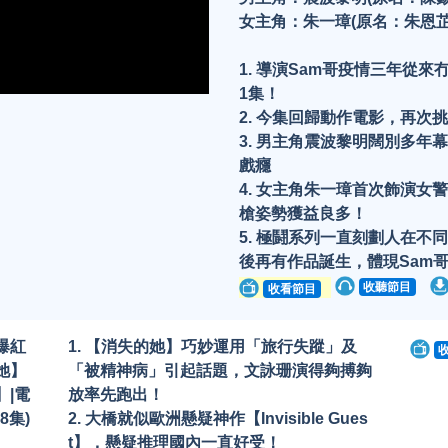
女主角：朱一璋(原名：朱恩芷
1. 導演Sam哥疫情三年從
a
1集！
2. 今集回歸動作電影，再次
y
3. 男主角震波黎明闊別多年
戲癮
4. 女主角朱一璋首次飾演女
V
槍姿勢獲益良多！
5. 極鬪系列一直刻劃人在
後再有作品誕生，體現Sam
收聽節目
收看節目
d
爆紅
1. 【消失的她】巧妙運用「旅行失蹤」及
她】
「被精神病」引起話題，文詠珊演得夠搏夠
e
】|電
放率先跑出！
8集)
2. 大橋就似歐洲懸疑神作【Invisible Gues
o
t】，懸疑推理國內一直好受！