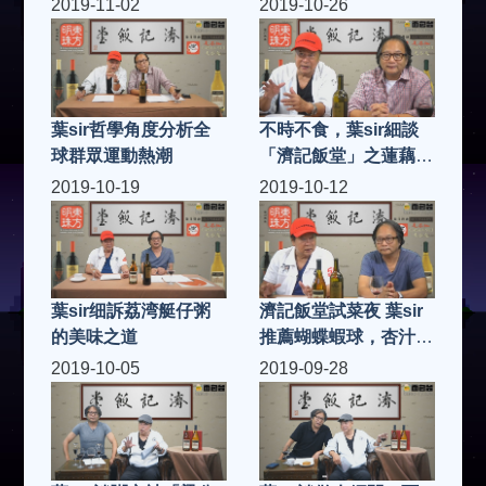
2019-11-02
2019-10-26
葉sir哲學角度分析全
不時不食，葉sir細談
球群眾運動熱潮
「濟記飯堂」之蓮藕花
生炆豬手
2019-10-19
2019-10-12
葉sir细訴荔湾艇仔粥
濟記飯堂試菜夜 葉sir
的美味之道
推薦蝴蝶蝦球，杏汁豬
肺湯
2019-10-05
2019-09-28