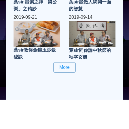
葉sir 談粥之神「梁公
葉sir談做人網開一面
粥」之精妙
的智慧
2019-09-21
2019-09-14
葉sir教你金鑲玉炒飯
葉sir同你論中秋節的
秘訣
秋字玄機
More