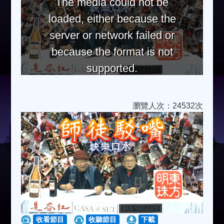
The media could not be
loaded, either because the
server or network failed or
because the format is not
supported.
瀏覽人次：24532次
收看節目
收聽節目
下載