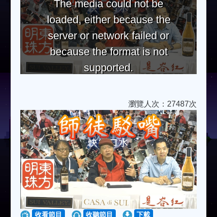
The media could not be
loaded, either because the
server or network failed or
because the format is not
supported.
瀏覽人次：27487次
收看節目
收聽節目
下載