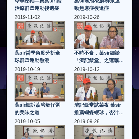
今季壓軸—集葉sir 談
葉sir教你化解群眾運
治療群眾運動後遺症
動焦慮症後遺症
2019-11-02
2019-10-26
葉sir哲學角度分析全
不時不食，葉sir細談
球群眾運動熱潮
「濟記飯堂」之蓮藕花
生炆豬手
2019-10-19
2019-10-12
葉sir细訴荔湾艇仔粥
濟記飯堂試菜夜 葉sir
的美味之道
推薦蝴蝶蝦球，杏汁豬
肺湯
2019-10-05
2019-09-28