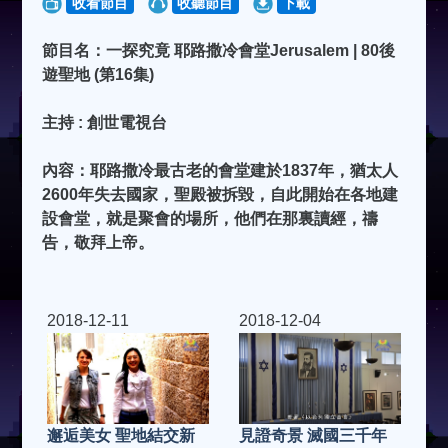
收看節目
收聽節目
下載
節目名：一探究竟 耶路撒冷會堂Jerusalem | 80後
遊聖地 (第16集)
主持 : 創世電視台
內容：耶路撒冷最古老的會堂建於1837年，猶太人
2600年失去國家，聖殿被拆毀，自此開始在各地建
設會堂，就是聚會的場所，他們在那裏讀經，禱
告，敬拜上帝。
2018-12-11
2018-12-04
見證奇景 滅國三千年
邂逅美女 聖地結交新