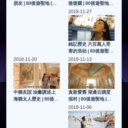
後復國 | 80後遊聖地
朋友 | 80後遊聖地 (第
(第25集)
26集)
2018-11-27
銘記歷史 六百萬人受
害的浩劫 | 80後遊聖地
(第24集)
2018-11-20
2018-11-13
貪新愛舊 湖邊古蹟度
中猶友誼 油畫講述上
假村 | 80後遊聖地 (第
海猶太人歷史 | 80後遊
22集)
聖地 (第23集)
2018-11-06