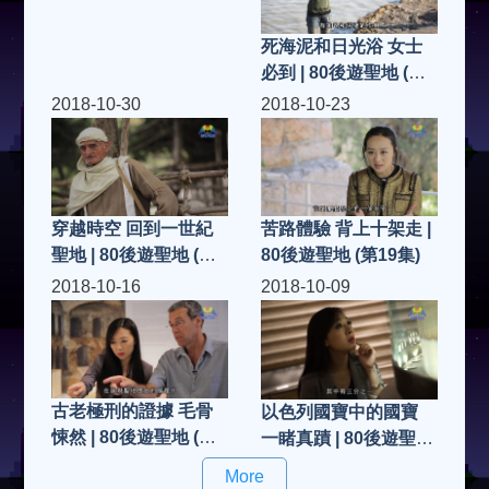
死海泥和日光浴 女士
必到 | 80後遊聖地 (第
21集)
2018-10-30
2018-10-23
穿越時空 回到一世紀
苦路體驗 背上十架走 |
聖地 | 80後遊聖地 (第
80後遊聖地 (第19集)
20集)
2018-10-16
2018-10-09
古老極刑的證據 毛骨
以色列國寶中的國寶
悚然 | 80後遊聖地 (第
一睹真蹟 | 80後遊聖地
18集)
(第17集)
More