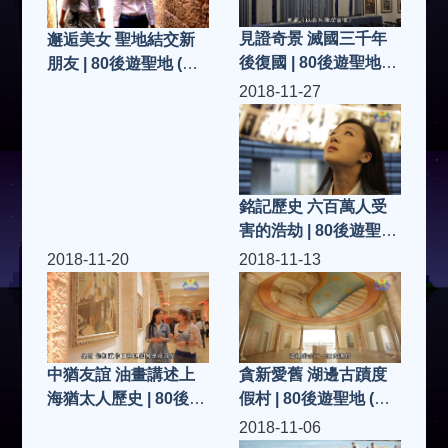
見證奇景 滅國三千年
邂逅美女 聖地結交新
後復國 | 80後遊聖地
朋友 | 80後遊聖地 (第
(第25集)
26集)
2018-11-27
銘記歷史 六百萬人受
害的浩劫 | 80後遊聖地
(第24集)
2018-11-20
2018-11-13
貪新愛舊 湖邊古蹟度
中猶友誼 油畫講述上
假村 | 80後遊聖地 (第
海猶太人歷史 | 80後遊
22集)
聖地 (第23集)
2018-11-06