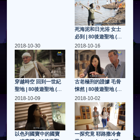
死海泥和日光浴 女士
必到 | 80後遊聖地 (第
21集)
2018-10-30
2018-10-16
穿越時空 回到一世紀
古老極刑的證據 毛骨
聖地 | 80後遊聖地 (第
悚然 | 80後遊聖地 (第
20集)
18集)
2018-10-09
2018-10-02
一探究竟 耶路撒冷會
以色列國寶中的國寶