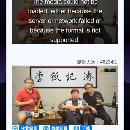
The media could not be
loaded, either because the
server or network failed or
because the format is not
supported.
瀏覽人次：46234次
收看節目
收聽節目
下載