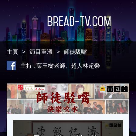
Bread-TV.com
主頁
節目重溫
師徒駁嘴
主持 : 葉玉樹老師、超人林超榮