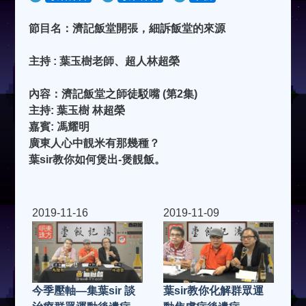
節目名：濟記飯堂開張，細訴飯堂的來源
主持 : 葉玉樹老師、超人林超榮
內容：濟記飯堂之師徒駁嘴 (第2集)
主持: 葉玉樹 林超榮
嘉賓: 馮耀明
廣東人心中靚米有那幾種？
葉sir教你如何煲出-煲靚飯。
2019-11-16
2019-11-09
今季壓軸—集葉sir 談
葉sir教你化解群眾運