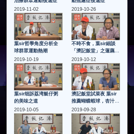
治療群眾運動後遺症
動焦慮症後遺症
2019-11-02
2019-10-26
葉sir哲學角度分析全
不時不食，葉sir細談
球群眾運動熱潮
「濟記飯堂」之蓮藕花
生炆豬手
2019-10-19
2019-10-12
葉sir细訴荔湾艇仔粥
濟記飯堂試菜夜 葉sir
的美味之道
推薦蝴蝶蝦球，杏汁豬
肺湯
2019-10-05
2019-09-28