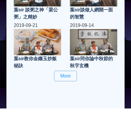
葉sir 談粥之神「梁公
葉sir談做人網開一面
粥」之精妙
的智慧
2019-09-21
2019-09-14
葉sir教你金鑲玉炒飯
葉sir同你論中秋節的
秘訣
秋字玄機
More