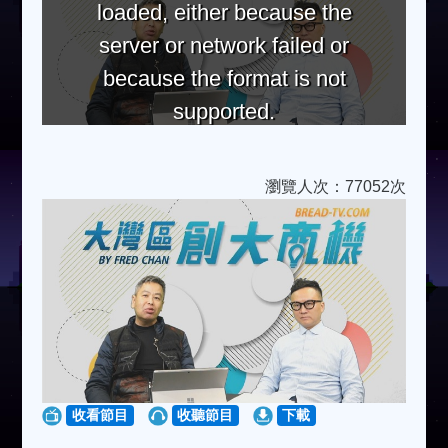
loaded, either because the
server or network failed or
because the format is not
supported.
瀏覽人次：77052次
收看節目
收聽節目
下載