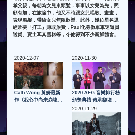
孝父親，每朝為女兒束頭髮，事事以女兒為先，照
顧有加，在旅途中，他又不時跟女兒唱歌、畫畫，
表現溫馨，帶給女兒無限歡樂。此外，幾位星爸還
經常要「打工」賺取旅費，Paul化身做單車速遞員
送貨、賣土耳其雪糕等，令他得到不少新鮮體會。
2020-12-07
2020-11-30
2020 AEG 音樂排行榜
Cath Wong 黃妍最新
頒獎典禮 傳承樂壇 嘉
作《我心中尚未崩壞的
許歌手音樂人
部分》MV千呼萬喚下
2020-11-29
終面世