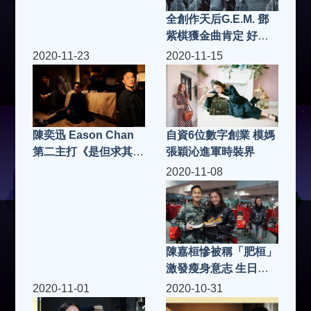
全創作天后G.E.M. 鄧
紫棋獲金曲肯定 好歌
再一波 氣勢磅礡新單
2020-11-23
2020-11-15
曲〈萬國覺醒〉上架
自資6位數字創業 模媽
陳奕迅 Eason Chan
張穎沁進軍時裝界
第二主打《是但求其
愛》MV 說書人身份唱
2020-11-08
出感情百味
陳嘉桓慘被稱「肥桓」
激發瘦身意志 生日與
家人過
2020-11-01
2020-10-31