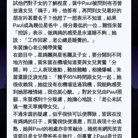
試他們對子女的了解程度，當中Paul被問到有否曾
放過女兒「鴿子」時，他答有，再問到女兒最好的
朋友叫甚麼名子？他想了一想表示不知道，結果
Paul成為幾位星爸中，得分最低的一位，難怪朱茵
「控訴」表示，做媽媽的感受是永遠睡不夠，她
說：「工作回家，老公總是睡覺的。」
朱茵擔心老公獨帶黃鶯
在節目中，星媽團與星爸團及子女，要分開到不同
地方拍攝，當朱茵在機場知道要與女兒黃鶯「分
開」時，二人表現激動，難捨難離，相擁爆喊，朱
茵還眼泛淚光指：「幾乎95%時間跟女兒一起，她
很依賴我，她從沒有在機場送過我機，我能夠感受
到她那種情緒，我也挺心酸。」對於女兒由Paul照
顧，朱茵感到十分疑慮，她擔心地說：「老公未試
過一整天單獨帶女兒。」
不過朱茵的疑慮，似乎很快可以便釋除，皆因在沒
有媽媽的日子，黃鶯很快便適應，而且表現十分成
熟，她與Paul的相處亦非常融洽，雖然有網民笑言
這節目是女兒帶爸爸去旅行，但事實上Paul是廿四