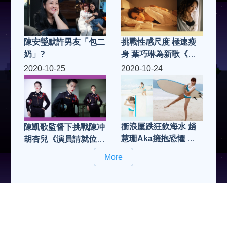
陳安瑩默許男友「包二
挑戰性感尺度 極速瘦
奶」?
身 葉巧琳為新歌《二
人份》MV 入行以來最
2020-10-25
2020-10-24
性感演出
衝浪屢跌狂飲海水 趙
陳凱歌監督下挑戰陳冲
慧珊Aka擁抱恐懼 人
胡杏兒《演員請就位
前晒小三角
2》再度晉級冇難度
More