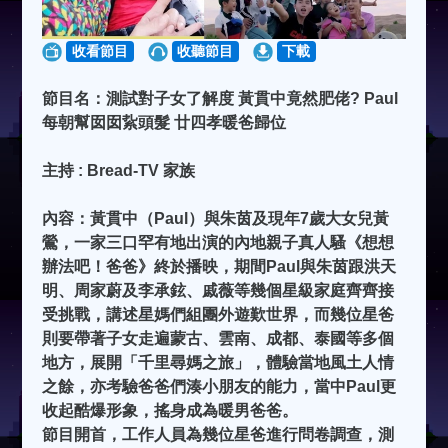
收看節目
收聽節目
下載
節目名：測試對子女了解度 黃貫中竟然肥佬? Paul
每朝幫囡囡紥頭髮 廿四孝暖爸歸位
主持 : Bread-TV 家族
內容：黃貫中（Paul）與朱茵及現年7歲大女兒黃
鶯，一家三口罕有地出演的內地親子真人騷《想想
辦法吧！爸爸》終於播映，期間Paul與朱茵跟洪天
明、周家蔚及李承鉉、戚薇等幾個星級家庭齊齊接
受挑戰，講述星媽們組團外遊歎世界，而幾位星爸
則要帶著子女走遍蒙古、雲南、成都、泰國等多個
地方，展開「千里尋媽之旅」，體驗當地風土人情
之餘，亦考驗爸爸們湊小朋友的能力，當中Paul更
收起酷爆形象，搖身成為暖男爸爸。
節目開首，工作人員為幾位星爸進行問卷調查，測