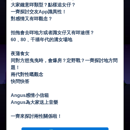
大家鐘意咩類型？點樣追女仔？
一齊探討交友App識異性！
對感情又有咩觀念？
拍拖會去咩地方或者識女仔又有咩途徑？
60﹑80﹑千禧年代的溝女場地
夜蒲食女
同對方想曳曳時，會爆房？定野戰？一齊探討地方問
題！
兩代對性嘅觀念
快問快答
Angus感情小信箱
Angus為大家送上音樂
一齊來探討兩性關係啦！