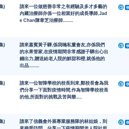
集)
請來一位做慈善非常之有經驗及多才多藝的
內藏治療師亦係一位相當好的成長導師,Jad
e Chan陳韋芝治療師.........
集)
請來嘉賓黃子驊,係我哋私董會友,亦係我們
的水果管家,在疫情期間非常感謝子驊出心出
錢出力,贈送給老人院的鮮甜和橙,就係他的
出品.........
集)
請來一位智障學校的校長到來,鄭校長會為我
們分享一下面對疫情時間,作為智障學校校長
的他,所面對的挑戰及苦與樂.....
集)
請來了信義會外展專業服務隊的林姑娘，到
來接受訪問，分享一下疫情期間老人院社所