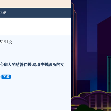
連結
5191次
心病人的慈善仁醫,玲瓏中醫診所的女
下 載