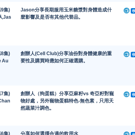
9集)
Jason分享長期服用玉米糖漿對身體造成什
Jas
麼影響及是否有其他代替品。
8集)
創辦人(Cell Club)分享油份對身體健康的重
 Au
要性及購買時應如何正確選購。
7集)
創辦人（狗蛋糕）分享亞麻籽vs 奇亞籽對寵
han
物好處，另外寵物蛋糕特色-無色素，只用天
然蔬菜汁調色。
6集)
分享如何選擇合適的飲用水