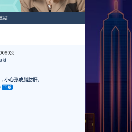
連結
9089次
ki
，小心形成脂肪肝。
下 載