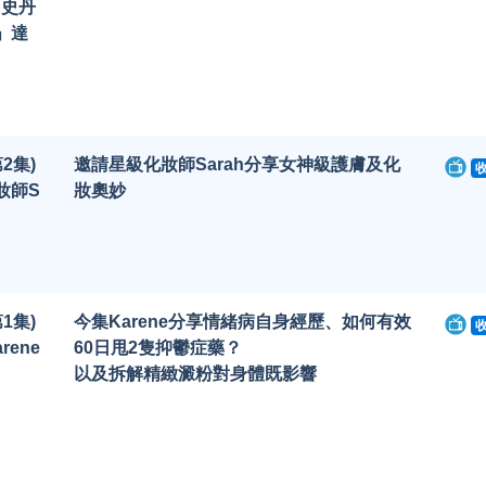
 史丹
」達
2集)
邀請星級化妝師Sarah分享女神級護膚及化
妝師S
妝奧妙
1集)
今集Karene分享情緒病自身經歷、如何有效
rene
60日甩2隻抑鬱症藥？
以及拆解精緻澱粉對身體既影響