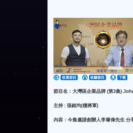
收看節目
收聽節目
下載
節目名：大灣區企業品牌 (第3集) JohnnyS 
主持 : 張銘均(樓將軍)
內容：今集邀請創辦人李肇偉先生 分