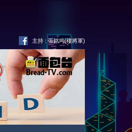
主持 : 張銘均(樓將軍)