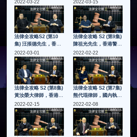
後年輕律師對香港和大
民事訴訟的注意事項
2022-03-22
2022-03-15
灣區法律工作的抱負
法律全攻略S2 (第10
法律全攻略 S2 (第9集)
集) 汪掁德先生，香港
陳祖光先生，香港警察
緬甸商會副會長 投資
隊員佐級協會前主席，
2022-03-01
2022-02-22
東南亞的法律問題
退休警員 香港警察執
法的法律基礎
法律全攻略 S2 (第8集)
法律全攻略 S2 (第7集)
黃汝榮大律師，香港執
熊代琨律師，國內執業
業大律師，香港前任法
律師，深圳廣和律師事
2022-02-15
2022-02-08
官 香港法官在刑事案
務所高級合夥人 港深
件處理過程的喜與悲
兩地律師在過去和未來
的合作方向