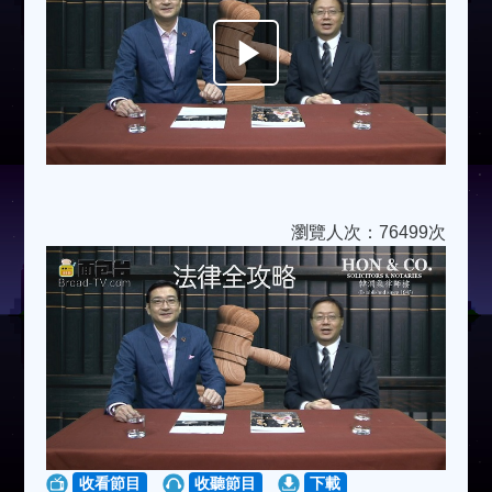
Play
Video
瀏覽人次：76499次
收看節目
收聽節目
下載