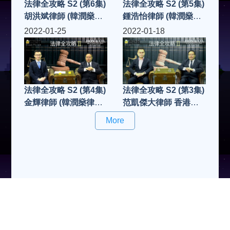
法律全攻略 S2 (第6集)
法律全攻略 S2 (第5集)
胡洪斌律師 (韓潤燊律
鍾浩怡律師 (韓潤燊律
師樓合夥人) 財富傳承
師樓合夥人) 工傷及意
2022-01-25
2022-01-18
外索償與中港跨境保險
法律全攻略 S2 (第4集)
法律全攻略 S2 (第3集)
金輝律師 (韓潤燊律師
范凱傑大律師 香港民
樓合夥人) 民事訴訟案
事法律
More
中勝訴一方如何執行法
庭命令/判決