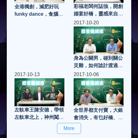
彩福老闆何誌強，開創
全港獨創，減肥好玩
婚宴好橋，靈感來自邊
funky dance，食腦
度
keep fit 天后 佩佩老師
2017-10-20
身為公關男，碰到關公
災難，如何諗計渡過難
關，有請文公子
2017-10-13
2017-10-06
左軚車王陳安德，帶領
全世界都支付寶，大銀
左軚車北上，神州闖蕩
會消失，有乜好橋、十
好橋三十年
一黃金週不會塞車
More