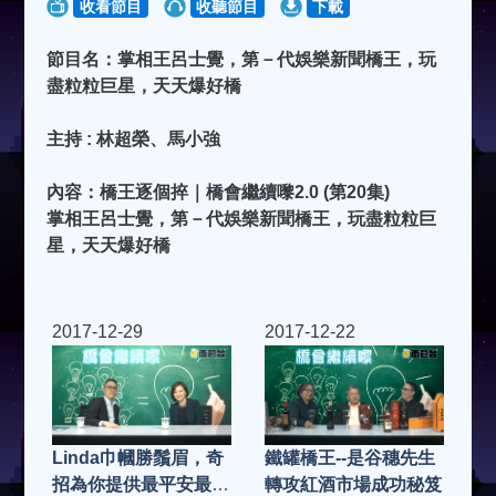
收看節目
收聽節目
下載
節目名：掌相王呂士覺，第－代娛樂新聞橋王，玩
盡粒粒巨星，天天爆好橋
主持 : 林超榮、馬小強
內容：橋王逐個捽｜橋會繼續嚟2.0 (第20集)
掌相王呂士覺，第－代娛樂新聞橋王，玩盡粒粒巨
星，天天爆好橋
2017-12-29
2017-12-22
鐵罐橋王--是谷穗先生
Linda巾幗勝鬚眉，奇
轉攻紅酒市場成功秘笈
招為你提供最平安最高