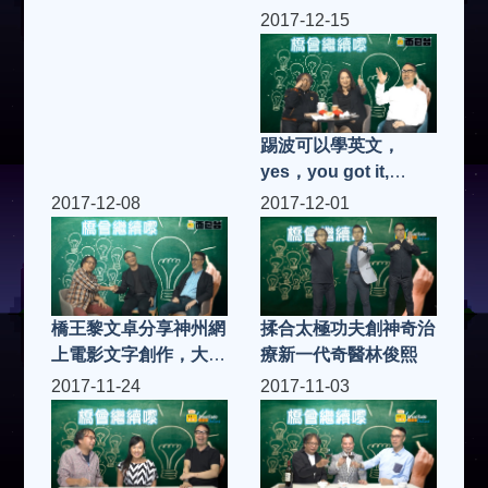
科技的保險箱及保安服
2017-12-15
務
踢波可以學英文，
yes，you got it,
Heide老師大把好橋教
2017-12-08
2017-12-01
小朋友輕鬆學 English
橋王黎文卓分享神州網
揉合太極功夫創神奇治
上電影文字創作，大市
療新一代奇醫林俊熙
場必勝心得
2017-11-24
2017-11-03