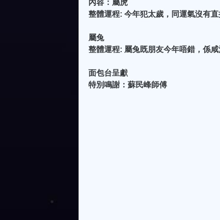
內容：屬虎
整體運程: 今年犯太歲，同運氣沒有直
屬兔
整體運程: 屬兔既朋友今年唔錯，係咸池
面包台呈獻
特別鳴謝：蘇民峰師傅