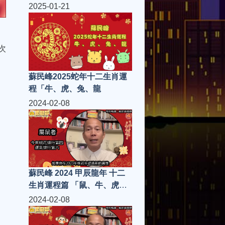
2025-01-21
次
蘇民峰2025蛇年十二生肖運
程「牛、虎、兔、龍
2024-02-08
蘇民峰 2024 甲辰龍年 十二
生肖運程篇 「鼠、牛、虎、
兔」
2024-02-08