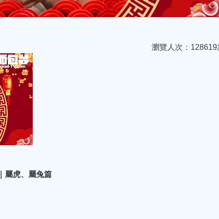
瀏覽人次：128619
程｜屬虎、屬兔篇