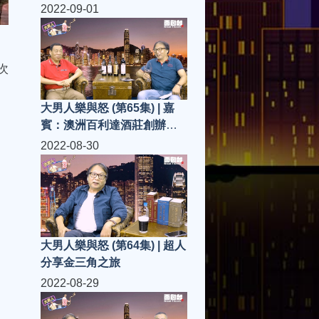
兼董事長-黃特平先生(Jacky)
2022-09-01
次
大男人樂與怒 (第65集) | 嘉
賓：澳洲百利達酒莊創辦人
兼董事長-黃特平先生(Jacky)
2022-08-30
大男人樂與怒 (第64集) | 超人
分享金三角之旅
2022-08-29