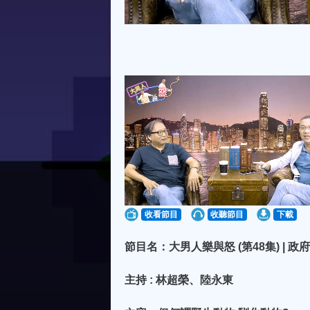
收看節目
收聽節目
下載
節目名：大男人樂與怒 (第48集) |
主持 : 林超榮、陸永東