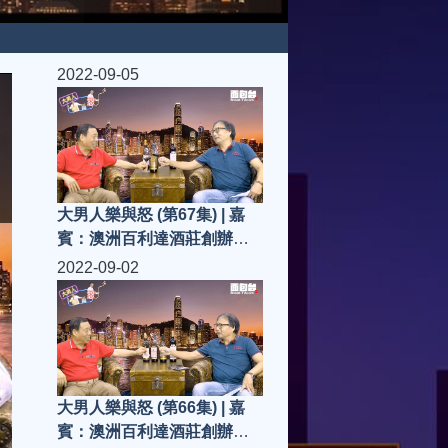
2022-09-05
大男人樂與怒 (第67集) | 嘉
賓：澳洲百利達酒莊創辦人
兼董事長-黃特平先生(Jacky)
2022-09-02
大男人樂與怒 (第66集) | 嘉
賓：澳洲百利達酒莊創辦人