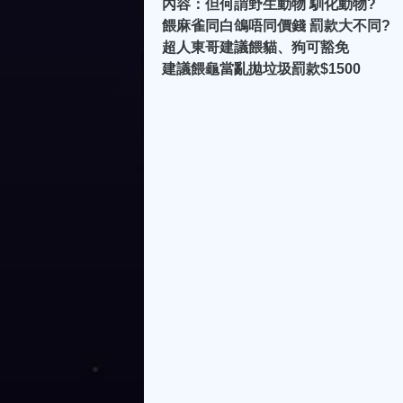
內容：但何謂野生動物 馴化動物?
餵麻雀同白鴿唔同價錢 罰款大不同?
超人東哥建議餵貓、狗可豁免
建議餵龜當亂拋垃圾罰款$1500