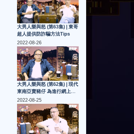
大男人樂與怒 (第63集) | 東哥
超人提供防詐騙方法Tips
2022-08-26
大男人樂與怒 (第62集) | 現代
東南亞賣豬仔 為進行網上詐
騙..?
2022-08-25