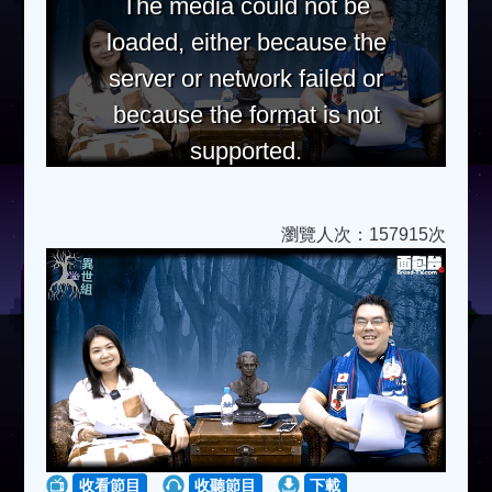
The media could not be
loaded, either because the
server or network failed or
because the format is not
supported.
瀏覽人次：157915次
收看節目
收聽節目
下載