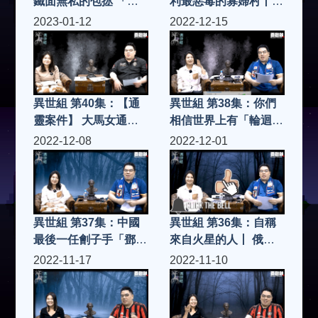
鐵面無私的包拯 「去
利最惡毒的寡婦村丨竟
世出殯時是怎樣的」
然「集體殺夫」
2023-01-12
2022-12-15
異世組 第40集：【通
異世組 第38集：你們
靈案件】 大馬女通靈
相信世界上有「輪迴轉
人準確預言「施法」協
世」&「擁有前世記
2022-12-08
2022-12-01
助搜索隊成功尋獲遺體
憶」的嗎
異世組 第37集：中國
異世組 第36集：自稱
最後一任劊子手「鄧海
來自火星的人丨 俄羅
山」l 最後一生結局如
斯男孩-波利斯卡
2022-11-17
2022-11-10
何
(Boriska
Kipriyanovich)