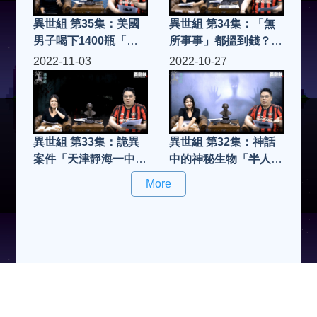
異世組 第35集：美國
異世組 第34集：「無
男子喝下1400瓶「鐳
所事事」都搵到錢？丨
水」丨他究竟會有怎樣
另類工作「出租自己」
2022-11-03
2022-10-27
變化
異世組 第33集：詭異
異世組 第32集：神話
案件「天津靜海一中七
中的神秘生物「半人
仙女毒殺案」
馬」
More