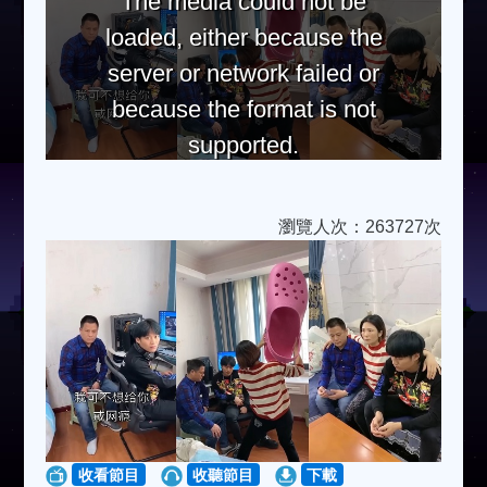
The media could not be
loaded, either because the
server or network failed or
because the format is not
supported.
瀏覽人次：263727次
收看節目
收聽節目
下載