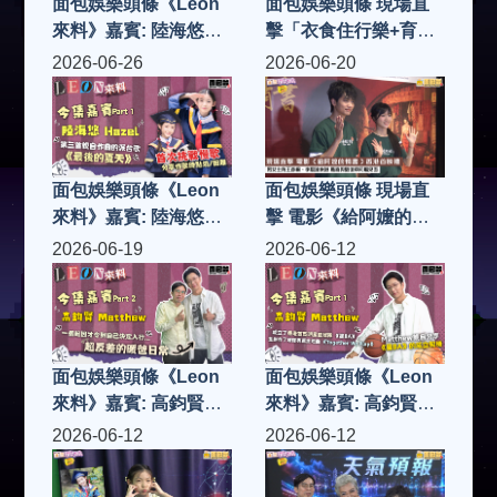
面包娛樂頭條《Leon
面包娛樂頭條 現場直
來料》嘉賓: 陸海悠
擊「衣食住行樂+育」
Hazel (Part 2)
慈善活動啟動禮「慈善
2026-06-26
2026-06-20
女王」趙曾學韞教授率
領「大中華文化全球協
會」凝聚社會各界慈善
力量 籌款助基層家庭
面包娛樂頭條《Leon
面包娛樂頭條 現場直
來料》嘉賓: 陸海悠
擊 電影《給阿嬤的情
Hazel (Part 1)
書》香港首映禮 男女
2026-06-19
2026-06-12
主角王彥桐、李思潼來
港 驚喜與劉德華同場
見面
面包娛樂頭條《Leon
面包娛樂頭條《Leon
來料》嘉賓: 高鈞賢
來料》嘉賓: 高鈞賢
Matthew (Part 2)
Matthew (Part 1)
2026-06-12
2026-06-12