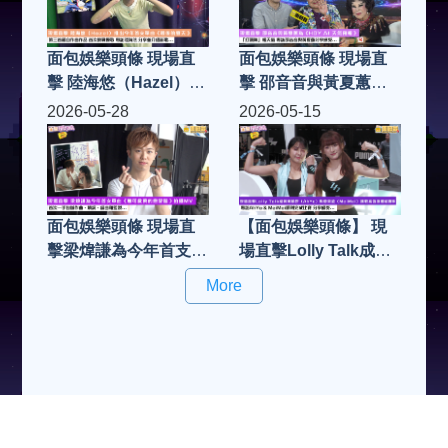
面包娛樂頭條 現場直
面包娛樂頭條 現場直
擊 陸海悠（Hazel）推
擊 邵音音與黃夏蕙為
出今年首支單曲《最後
《HOY AI 天氣預報》
2026-05-28
2026-05-15
的夏天》 第三首親自
「打頭陣」報天氣 專
作曲作品 首次挑戰慢
訪邵音音與黃夏蕙分享
歌 專訪陸海悠 分享並
感受...
介紹新歌...
面包娛樂頭條 現場直
【面包娛樂頭條】 現
擊梁煒謙為今年首支單
場直擊Lolly Talk成員
曲《無可救藥的戀愛
郭曉妍（AhYo）與曾
More
腦》拍攝MV 首次一手
美欣（MeiMei）挑戰
包辦作曲、填詞、編曲
高強度體能賽事 專訪
和監製
AhYo & MeiMei順利
完成比賽 分享感受