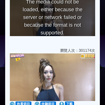
The media could not be
loaded, either because the
server or network failed or
because the format is not
supported.
瀏覽人次：301174次
收看節目
收聽節目
下載