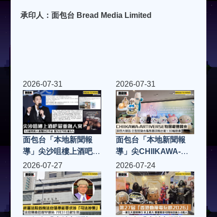
承印人：面包台 Bread Media Limited
2026-07-31
2026-07-31
面包台「本地新聞報
面包台「本地新聞報
導」尖沙咀樓上酒吧嚴
導」尖CHIIKAWA-
重傷人案 32歲男商人
ARTIVERSE特展載譽
2026-07-27
2026-07-24
留醫6日不治 警方至今
歸來 設四大展區 巨型
拘捕9人
回旋木馬裝置及展出逾
130幅原畫