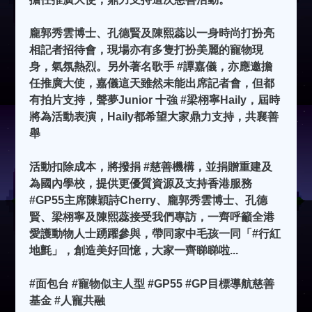
龐郭秀雲博士、孔德賢及陳熙蕊以一身時尚打扮亮
相記者招待會，現場亦有多隻打扮美麗的寵物現
身，氣氛熱烈。另外著名歌手 #譚嘉儀，亦應邀擔
任推廣大使，嘉儀這天雖然未能出席記者會，但都
有拍片支持，聲夢Junior 十強 #梁栩寧Haily，屆時
將為活動表演，Haily都希望大家鼎力支持，共襄善
舉​
活動扣除成本，將撥捐 #慈善機構，並捐贈重建及
為國內學校，提供更優質資源及支持香港服務
#GP55主席陳穎詩Cherry、龐郭秀雲博士、孔德
賢、梁栩寧及陳熙蕊接受我們專訪，一齊呼籲全港
愛護動物人士踴躍參與，帶同家中毛孩一同「#行紅
地氈」，創造美好回憶，大家一齊睇睇啦...
#面包台 #寵物似主人型 #GP55 #GP目標導航慈善
基金 #人寵共融