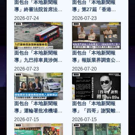
面包台「本地新聞報
面包台「本地新聞報
導」終審法院首席法官
導」第27屆「香港動
張舉能要求涉「司法抄
漫電玩節2026」一連
2026-07-24
2026-07-23
襲」法官陳嘉信提早退
五天會展舉行 史上最
休 7月31日起生效
大 會場最多可同時容
納3.8萬人
面包台「本地新聞報
面包台「本地新聞報
導」九巴排車員涉倒車
導」報販業界調查公佈
撞斃車長 不小心駕駛
指煙盒尺寸限制對業界
2026-07-23
2026-07-20
罪成 須還押至8月12日
打擊大 逾九成支持
判刑
「統一包裝」分拆處理
先落實「印刷要求」
面包台「本地新聞報
面包台「本地新聞報
導」運輪署批准機場島
導」「四哥」謝賢離世
展開無人駕駛測試 百
享年89歲 謝霆鋒與謝
2026-07-15
2026-07-15
度獲批首個無人駕駛測
婷婷發文證實
試牌照