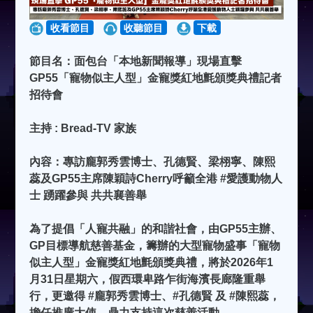
收看節目
收聽節目
下載
節目名：面包台「本地新聞報導」現場直擊
GP55「寵物似主人型」金寵獎紅地氈頒獎典禮記者
招待會
主持 : Bread-TV 家族
內容：專訪龐郭秀雲博士、孔德賢、梁栩寧、陳熙
蕊及GP55主席陳穎詩Cherry呼籲全港 #愛護動物人
士 踴躍參與 共共襄善舉
為了提倡「人寵共融」的和諧社會，由GP55主辦、
GP目標導航慈善基金，籌辦的大型寵物盛事「寵物
似主人型」金寵獎紅地氈頒獎典禮，將於2026年1
月31日星期六，假西環卑路乍街海濱長廊隆重舉
行，更邀得 #龐郭秀雲博士、#孔德賢 及 #陳熙蕊，
擔任推廣大使，鼎力支持這次慈善活動。