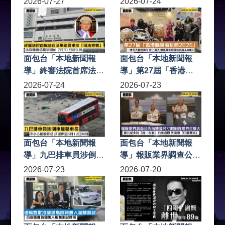
2026-07-27
2026-07-24
留醫6日不治 警方至今
歸來 設四大展區 巨型
拘捕9人
回旋木馬裝置及展出逾
130幅原畫
面包台「本地新聞報
面包台「本地新聞報
導」終審法院首席法官
導」第27屆「香港動
張舉能要求涉「司法抄
漫電玩節2026」一連
2026-07-24
2026-07-23
襲」法官陳嘉信提早退
五天會展舉行 史上最
休 7月31日起生效
大 會場最多可同時容
納3.8萬人
面包台「本地新聞報
面包台「本地新聞報
導」九巴排車員涉倒車
導」報販業界調查公佈
撞斃車長 不小心駕駛
指煙盒尺寸限制對業界
2026-07-23
2026-07-20
罪成 須還押至8月12日
打擊大 逾九成支持
判刑
「統一包裝」分拆處理
先落實「印刷要求」