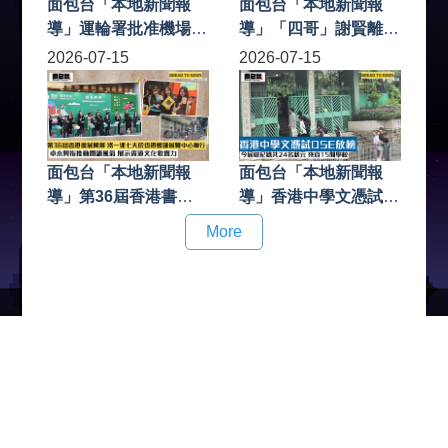
面包台「本地新聞報
面包台「本地新聞報
導」運輪署批准機場島
導」「四哥」謝賢離世
展開無人駕駛測試 百
享年89歲 謝霆鋒與謝
2026-07-15
2026-07-15
度獲批首個無人駕駛測
婷婷發文證實
試牌照
面包台「本地新聞報
面包台「本地新聞報
導」第36屆香港書展
導」香港中學文憑試
開幕 將一連七天於香
DSE放榜 今屆破紀錄
More
港會議展覽中心舉行
共24名狀元 來自15間
卓永興指推動閱讀風氣
學校
展示香港文化軟實力