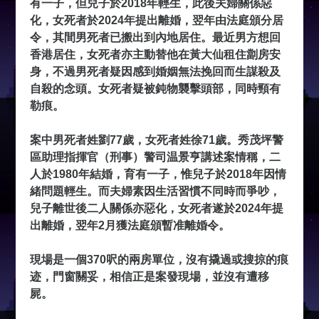
有一子，但兒子於2018年輕生，此後夫婦關係惡
化，女死者於2024年提出離婚，翌年由法庭頒分居
令，其間男死者已搬出到內地居住。最近男方想回
香港居住，女死者亦主動替他在黃大仙租住劏房安
身，不過男死者疑因感到婚姻無法挽回而生謀殺及
自殺的念頭。女死者疑被鈍物襲擊頭部，同時頸有
勒痕。
案中男死者姓劉77歲，女死者姓徐71歲。秀茂坪警
區助理指揮官（刑事）警司温景亨講述案情稱，二
人於1980年結婚，育有一子，惟兒子於2018年因情
緒問題輕生。而夫婦素因生活習慣不同時而爭吵，
兒子離世後二人關係亦惡化，女死者遂於2024年提
出離婚，翌年2月獲法庭頒暫准離婚令。
現場是一個370呎的兩房單位，沒有撬過或搜掠的痕
迹，門窗關妥，相信正是案發現場，並沒有遭移
屍。