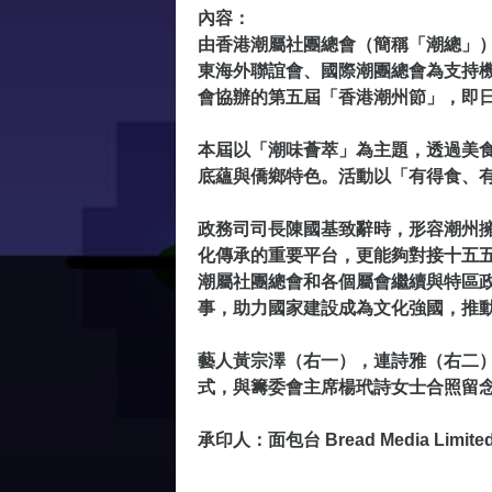
內容：
由香港潮屬社團總會（簡稱「潮總」
東海外聯誼會、國際潮團總會為支持
會協辦的第五屆「香港潮州節」，即日
本屆以「潮味薈萃」為主題，透過美
底蘊與僑鄉特色。活動以「有得食、
政務司司長陳國基致辭時，形容潮州
化傳承的重要平台，更能夠對接十五
潮屬社團總會和各個屬會繼續與特區
事，助力國家建設成為文化強國，推
藝人黃宗澤（右一），連詩雅（右二）
式，與籌委會主席楊玳詩女士合照留
承印人：面包台 Bread Media Limite