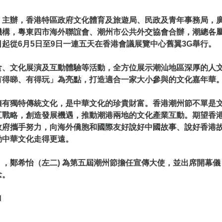
）主辦，香港特區政府文化體育及旅遊局、民政及青年事務局，
機構，粵東四市海外聯誼會、潮州市公共外交協會合辦，潮總各
起從6月5日至9日一連五天在香港會議展覽中心舊翼3G舉行。
食、文化展演及互動體驗等活動，全方位展示潮汕地區深厚的人
有得睇、有得玩」為亮點，打造適合一家大小參與的文化嘉年華
擁有獨特傳統文化，是中華文化的珍貴財富。香港潮州節不單是
五戰略，創造發展機遇，推動潮港兩地的文化產業互動。期望香
政府攜手努力，向海外僑胞和國際友好說好中國故事、說好香港
動中華文化走得更遠。
，鄭希怡（左二) 為第五屆潮州節擔任宣傳大使，並出席開幕儀
念。
d