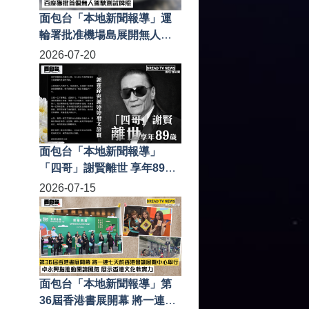
面包台「本地新聞報導」運
輪署批准機場島展開無人駕
駛測試 百度獲批首個無人駕
2026-07-20
駛測試牌照
面包台「本地新聞報導」
「四哥」謝賢離世 享年89歲
謝霆鋒與謝婷婷發文證實
2026-07-15
面包台「本地新聞報導」第
36屆香港書展開幕 將一連七