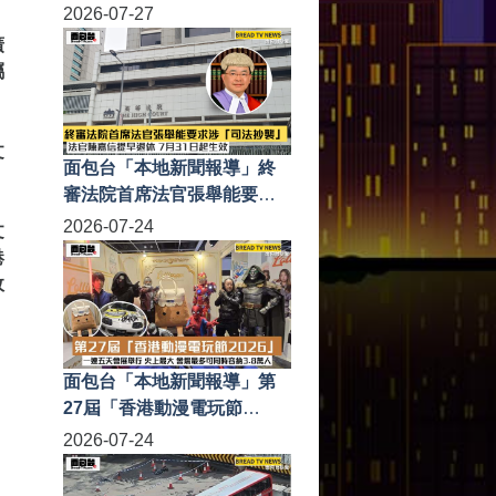
展載譽歸來 設四大展區 巨型
2026-07-27
回旋木馬裝置及展出逾130幅
廣
原畫
屬
文
面包台「本地新聞報導」終
。
審法院首席法官張舉能要求
涉「司法抄襲」法官陳嘉信
2026-07-24
文
提早退休 7月31日起生效
港
故
面包台「本地新聞報導」第
27屆「香港動漫電玩節
2026」一連五天會展舉行 史
2026-07-24
上最大 會場最多可同時容納
3.8萬人