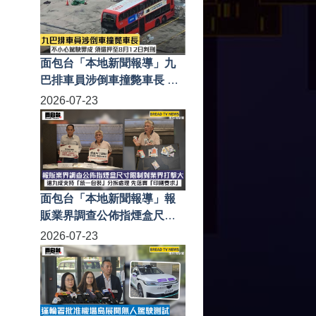
面包台「本地新聞報導」九
巴排車員涉倒車撞斃車長 不
小心駕駛罪成 須還押至8月
2026-07-23
12日判刑
面包台「本地新聞報導」報
販業界調查公佈指煙盒尺寸
限制對業界打擊大 逾九成支
2026-07-23
持「統一包裝」分拆處理 先
落實「印刷要求」