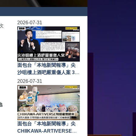
2026-07-31
次
面包台「本地新聞報導」尖
沙咀樓上酒吧嚴重傷人案 32
歲男商人留醫6日不治 警方至
2026-07-31
今拘捕9人
地
面包台「本地新聞報導」尖
CHIIKAWA-ARTIVERSE特