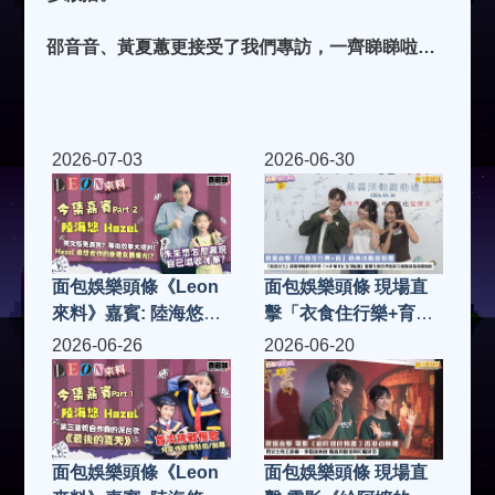
邵音音、黃夏蕙更接受了我們專訪，一齊睇睇啦…
2026-07-03
2026-06-30
面包娛樂頭條《Leon
面包娛樂頭條 現場直
來料》嘉賓: 陸海悠
擊「衣食住行樂+育」
Hazel (Part 2)
慈善活動啟動禮「慈善
2026-06-26
2026-06-20
女王」趙曾學韞教授率
領「大中華文化全球協
會」凝聚社會各界慈善
力量 籌款助基層家庭
面包娛樂頭條《Leon
面包娛樂頭條 現場直