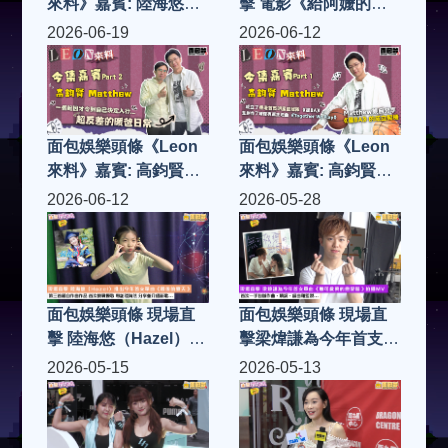
來料》嘉賓: 陸海悠
擊 電影《給阿嬤的情
Hazel (Part 1)
書》香港首映禮 男女
2026-06-19
2026-06-12
主角王彥桐、李思潼來
港 驚喜與劉德華同場
見面
面包娛樂頭條《Leon
面包娛樂頭條《Leon
來料》嘉賓: 高鈞賢
來料》嘉賓: 高鈞賢
Matthew (Part 2)
Matthew (Part 1)
2026-06-12
2026-05-28
面包娛樂頭條 現場直
面包娛樂頭條 現場直
擊 陸海悠（Hazel）推
擊梁煒謙為今年首支單
出今年首支單曲《最後
曲《無可救藥的戀愛
2026-05-15
2026-05-13
的夏天》 第三首親自
腦》拍攝MV 首次一手
作曲作品 首次挑戰慢
包辦作曲、填詞、編曲
歌 專訪陸海悠 分享並
和監製