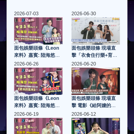
2026-07-03
2026-06-30
面包娛樂頭條《Leon
面包娛樂頭條 現場直
來料》嘉賓: 陸海悠
擊「衣食住行樂+育」
Hazel (Part 2)
慈善活動啟動禮「慈善
2026-06-26
2026-06-20
女王」趙曾學韞教授率
領「大中華文化全球協
會」凝聚社會各界慈善
力量 籌款助基層家庭
面包娛樂頭條《Leon
面包娛樂頭條 現場直
來料》嘉賓: 陸海悠
擊 電影《給阿嬤的情
Hazel (Part 1)
書》香港首映禮 男女
2026-06-19
2026-06-12
主角王彥桐、李思潼來
港 驚喜與劉德華同場