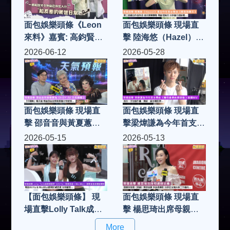
見面
面包娛樂頭條《Leon
面包娛樂頭條 現場直
來料》嘉賓: 高鈞賢
擊 陸海悠（Hazel）推
Matthew (Part 2)
出今年首支單曲《最後
2026-06-12
2026-05-28
的夏天》 第三首親自
作曲作品 首次挑戰慢
歌 專訪陸海悠 分享並
介紹新歌...
面包娛樂頭條 現場直
面包娛樂頭條 現場直
擊 邵音音與黃夏蕙為
擊梁煒謙為今年首支單
《HOY AI 天氣預報》
曲《無可救藥的戀愛
2026-05-15
2026-05-13
「打頭陣」報天氣 專
腦》拍攝MV 首次一手
訪邵音音與黃夏蕙分享
包辦作曲、填詞、編曲
感受...
和監製
【面包娛樂頭條】 現
面包娛樂頭條 現場直
場直擊Lolly Talk成員
擊 楊思琦出席母親節
郭曉妍（AhYo）與曾
活動 回應李家鼎（鼎
More