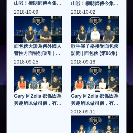
山啦！權朗師傅今集講
山啦！權朗師傅今集講
吓原來茅山術可以醫陽
吓原來茅山術可以醫陽
2018-10-09
2018-10-02
萎、減肥、防老公有桃
萎、減肥、防老公有桃
花⋯⋯真係？立即去
花⋯⋯真係？立即去
片！（二）| 面包俠 (第
片！（一）| 面包俠 (第
89集)
88集)
面包俠大談為何外國人
歌手崔子格接受面包俠
響性方面特別吸引 | 面
訪問 | 面包俠 (第86集)
包俠 (第87集)
2018-09-25
2018-09-18
Gary 同Zelia 都係因為
Gary 同Zelia 都係因為
興趣所以做司儀，冇電
興趣所以做司儀，冇電
視及電台訓練，點學
視及電台訓練，點學
2018-09-11
呢？辭埋工，全職做司
呢？辭埋工，全職做司
儀？為乜呢？生存到？
儀？為乜呢？生存到？
（一）| 面包俠 (第84
（二）| 面包俠 (第85