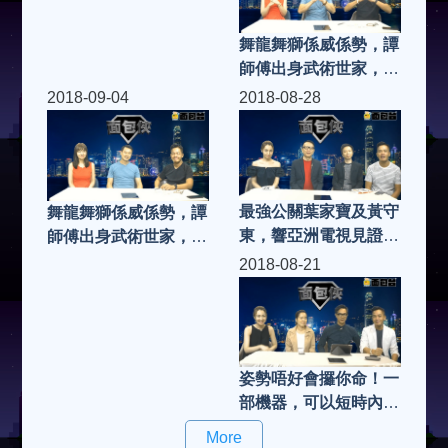
集)
集)
舞龍舞獅係威係勢，譚
師傅出身武術世家，推
廣中國傳統舞獅到世界
2018-09-04
2018-08-28
各地，大談此中國傳統
藝術如何吸引（二）|
面包俠 (第83集)
最強公關葉家寶及黃守
舞龍舞獅係威係勢，譚
東，響亞洲電視見證什
師傅出身武術世家，推
麼是「危機」及「災
廣中國傳統舞獅到世界
2018-08-21
難」！「關公」變「公
各地，大談此中國傳統
關」呢集我和公關有個
藝術如何吸引（一） |
約會 | 面包俠 (第81集)
面包俠 (第82集)
姿勢唔好會攞你命！一
部機器，可以短時內令
你挺胸縮圖，又會高
More