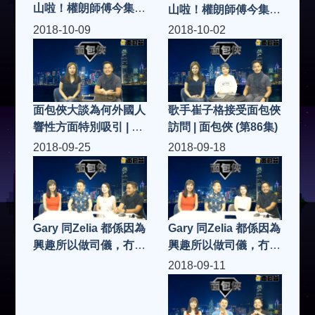
山啦！權朗師傅今集講
山啦！權朗師傅今集講
吓原來茅山術可以醫陽
吓原來茅山術可以醫陽
2018-10-09
2018-10-02
萎、減肥、防老公有桃
萎、減肥、防老公有桃
花⋯⋯真係？立即去
花⋯⋯真係？立即去
片！（二）| 面包俠 (第
片！（一）| 面包俠 (第
89集)
88集)
面包俠大談為何外國人
歌手崔子格接受面包俠
響性方面特別吸引 | 面
訪問 | 面包俠 (第86集)
包俠 (第87集)
2018-09-25
2018-09-18
Gary 同Zelia 都係因為
Gary 同Zelia 都係因為
興趣所以做司儀，冇電
興趣所以做司儀，冇電
視及電台訓練，點學
視及電台訓練，點學
2018-09-11
呢？辭埋工，全職做司
呢？辭埋工，全職做司
儀？為乜呢？生存到？
儀？為乜呢？生存到？
（一）| 面包俠 (第84
（二）| 面包俠 (第85