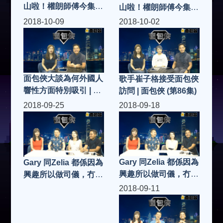
山啦！權朗師傅今集講
山啦！權朗師傅今集講
吓原來茅山術可以醫陽
吓原來茅山術可以醫陽
2018-10-09
2018-10-02
萎、減肥、防老公有桃
萎、減肥、防老公有桃
花⋯⋯真係？立即去
花⋯⋯真係？立即去
片！（二）| 面包俠 (第
片！（一）| 面包俠 (第
89集)
88集)
面包俠大談為何外國人
歌手崔子格接受面包俠
響性方面特別吸引 | 面
訪問 | 面包俠 (第86集)
包俠 (第87集)
2018-09-25
2018-09-18
Gary 同Zelia 都係因為
Gary 同Zelia 都係因為
興趣所以做司儀，冇電
興趣所以做司儀，冇電
視及電台訓練，點學
視及電台訓練，點學
2018-09-11
呢？辭埋工，全職做司
呢？辭埋工，全職做司
儀？為乜呢？生存到？
儀？為乜呢？生存到？
（一）| 面包俠 (第84
（二）| 面包俠 (第85