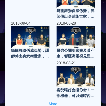
集)
集)
舞龍舞獅係威係勢，譚
師傅出身武術世家，推
廣中國傳統舞獅到世界
2018-09-04
2018-08-28
各地，大談此中國傳統
藝術如何吸引（二）|
面包俠 (第83集)
最強公關葉家寶及黃守
舞龍舞獅係威係勢，譚
東，響亞洲電視見證什
師傅出身武術世家，推
麼是「危機」及「災
廣中國傳統舞獅到世界
2018-08-21
難」！「關公」變「公
各地，大談此中國傳統
關」呢集我和公關有個
藝術如何吸引（一） |
約會 | 面包俠 (第81集)
面包俠 (第82集)
姿勢唔好會攞你命！一
部機器，可以短時內令
你挺胸縮圖，又會高
More