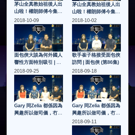
茅山全真教始祖後人出
茅山全真教始祖後人出
山啦！權朗師傅今集講
山啦！權朗師傅今集講
吓原來茅山術可以醫陽
吓原來茅山術可以醫陽
2018-10-09
2018-10-02
萎、減肥、防老公有桃
萎、減肥、防老公有桃
花⋯⋯真係？立即去
花⋯⋯真係？立即去
片！（二）| 面包俠 (第
片！（一）| 面包俠 (第
89集)
88集)
面包俠大談為何外國人
歌手崔子格接受面包俠
響性方面特別吸引 | 面
訪問 | 面包俠 (第86集)
包俠 (第87集)
2018-09-25
2018-09-18
Gary 同Zelia 都係因為
Gary 同Zelia 都係因為
興趣所以做司儀，冇電
興趣所以做司儀，冇電
視及電台訓練，點學
視及電台訓練，點學
2018-09-11
呢？辭埋工，全職做司
呢？辭埋工，全職做司
儀？為乜呢？生存到？
儀？為乜呢？生存到？