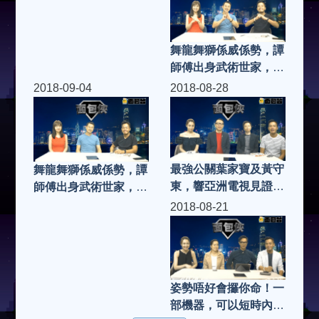
（一）| 面包俠 (第84
（二）| 面包俠 (第85
集)
集)
舞龍舞獅係威係勢，譚
師傅出身武術世家，推
廣中國傳統舞獅到世界
2018-09-04
2018-08-28
各地，大談此中國傳統
藝術如何吸引（二）|
面包俠 (第83集)
最強公關葉家寶及黃守
舞龍舞獅係威係勢，譚
東，響亞洲電視見證什
師傅出身武術世家，推
麼是「危機」及「災
廣中國傳統舞獅到世界
2018-08-21
難」！「關公」變「公
各地，大談此中國傳統
關」呢集我和公關有個
藝術如何吸引（一） |
約會 | 面包俠 (第81集)
面包俠 (第82集)
姿勢唔好會攞你命！一
部機器，可以短時內令