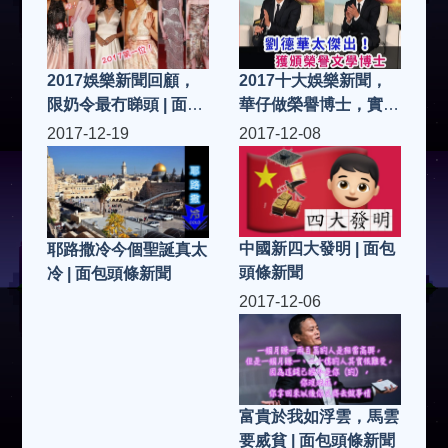
2017娛樂新聞回顧，
2017十大娛樂新聞，
限奶令最冇睇頭 | 面包
華仔做榮譽博士，實至
頭條新聞
名歸做事認真揾命搏鬥
2017-12-19
2017-12-08
之搏士 | 面包頭條新聞
中國新四大發明 | 面包
耶路撒冷今個聖誕真太
頭條新聞
冷 | 面包頭條新聞
2017-12-06
富貴於我如浮雲，馬雲
要烕貧 | 面包頭條新聞