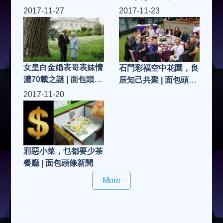
2017-11-27
2017-11-23
女皇白金婚表哥表妹情
石門彩福空中花園，良
濃70載之謎 | 面包頭條
辰知己共聚 | 面包頭條
新聞
新聞
2017-11-20
邪惡小菜，乜都要少茶
餐廳 | 面包頭條新聞
More