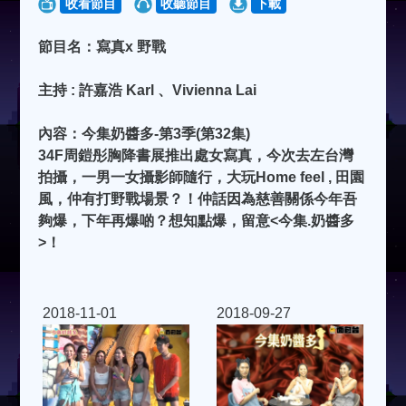
收看節目
收聽節目
下載
節目名：寫真x 野戰
主持 : 許嘉浩 Karl 、Vivienna Lai
內容：今集奶醬多-第3季(第32集)
34F周鎧彤胸降書展推出處女寫真，今次去左台灣
拍攝，一男一女攝影師隨行，大玩Home feel , 田園
風，仲有打野戰場景？！仲話因為慈善關係今年吾
夠爆，下年再爆啲？想知點爆，留意<今集.奶醬多
>！
2018-11-01
2018-09-27