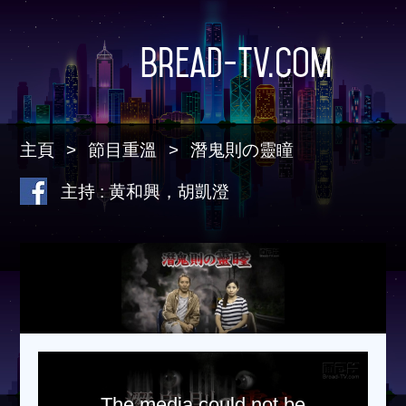
Bread-TV.com
主頁
節目重溫
潛鬼則の靈瞳
主持 : 黄和興，胡凱澄
The media could not be