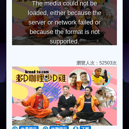
The media could not be
loaded, either because the
server or network failed or
because the format is not
supported.
瀏覽人次：52503次
收看節目
收聽節目
下載