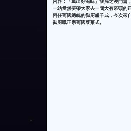
內容：「戴出好滋味」飯局之澳門篇
一站當然要帶大家去一間大有來頭的
兩任葡國總統的御廚盧子成，今次來
御廚嘅正宗葡國菜菜式。