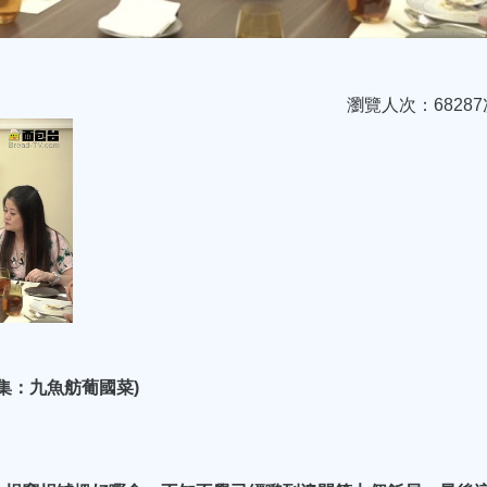
瀏覽人次：68287
6集：九魚舫葡國菜)