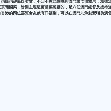
，捐窿捐罅搵好嘢食，不知不覺已經嚟到澳門第七個飯局，最後
正宗葡國菜，皆因主理這葡國菜餐廳的，是六任澳門總督及接待
自香港的四位嘉賓食友就有口福喇，可以在澳門九魚舫親嚐前澳