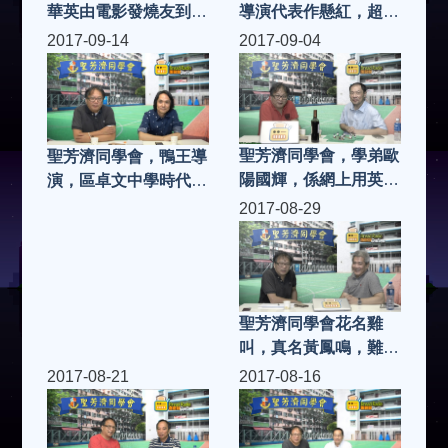
華英由電影發燒友到飲
導演代表作懸紅，超級
食達人，成功秘笈在吃
經理人，大樂師．為愛
2017-09-14
2017-09-04
好東西令人快樂
配樂，中學年代才華出
眾文武雙全
聖芳濟同學會，學弟歐
聖芳濟同學會，鴨王導
陽國輝，係網上用英文
演，區卓文中學時代係
寫本地波評，超級體育
反斗橋王
2017-08-29
迷，大學專攻意大利文
學
聖芳濟同學會花名雞
叫，真名黃鳳鳴，難忘
校長破格教育，今日做
2017-08-21
2017-08-16
農夫大搞香港水耕菜