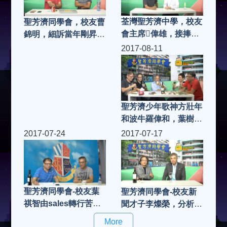
荃灣聖芳濟中學，校友
聖芳濟同學會，校友曹
會主席偉雄，接捧新
錦明，細訴當年剛昇校
計劃，大談牙醫有趣故
長，小學忽然殺校，被
2017-08-11
事
逼退休，如何走出幽暗
底谷，活出多姿多采的
“入五”生活
聖芳濟少年歌神方壯年
和波牛羅偉和，葉樹
威，麥榮光暢談初中同
2017-07-24
2017-07-17
班歲月
聖芳濟同學會-校友葉
聖芳濟同學會-校友新
祺智由sales轉行苦讀
聞才子李燦榮，分析聖
成律師，暢談荃灣聖芳
芳濟多年奇才輩出，源
More