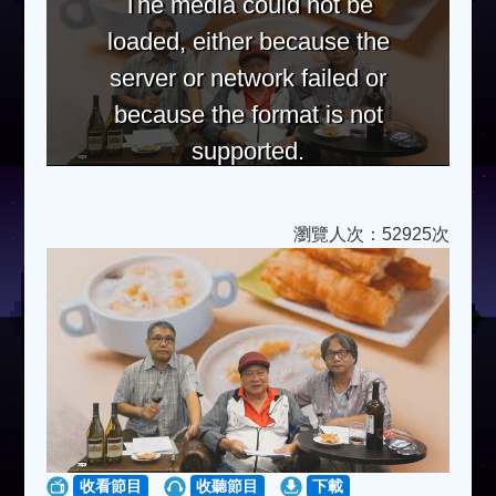
The media could not be
loaded, either because the
server or network failed or
because the format is not
supported.
瀏覽人次：52925次
收看節目
收聽節目
下載