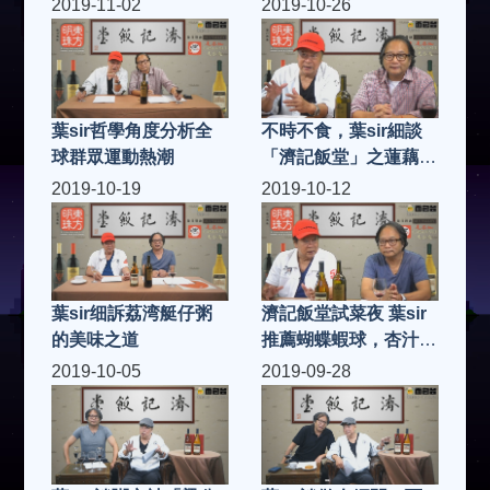
2019-11-02
2019-10-26
葉sir哲學角度分析全
不時不食，葉sir細談
球群眾運動熱潮
「濟記飯堂」之蓮藕花
生炆豬手
2019-10-19
2019-10-12
葉sir细訴荔湾艇仔粥
濟記飯堂試菜夜 葉sir
的美味之道
推薦蝴蝶蝦球，杏汁豬
肺湯
2019-10-05
2019-09-28