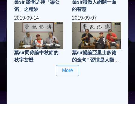
葉sir 談粥之神「梁公
葉sir談做人網開一面
粥」之精妙
的智慧
2019-09-14
2019-09-07
葉sir同你論中秋節的
葉sir暢論亞里士多德
秋字玄機
的金句“ 習慣是人類的
第二天性”
More