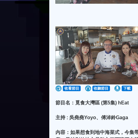
收看節目
收聽節目
下載
節目名：覓食大灣區 (第5集) hEat
主持 : 吳堯堯Yoyo、傅淖鈴Gaga
內容：如果想食到地中海菜式，今集帶