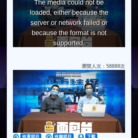
The media could not be
loaded, either because the
server or network failed or
because the format is not
supported.
瀏覽人次：58888次
收看節目
收聽節目
下載