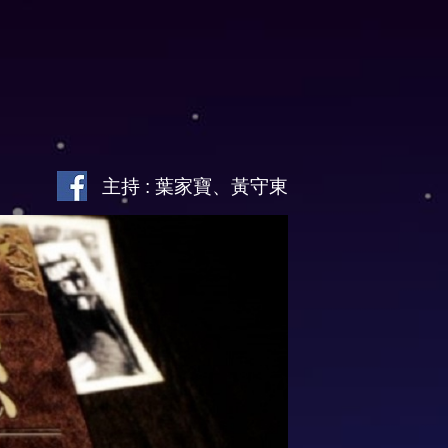
主持 : 葉家寶、黃守東