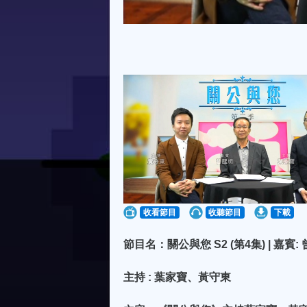
收看節目
收聽節目
下載
節目名：關公與您 S2 (第4集) | 嘉賓:
主持 : 葉家寶、黃守東