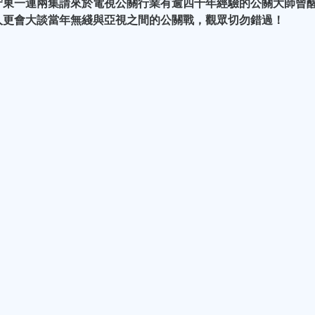
守東一連兩集請來於電視公關行業有逾四十年經驗的公關大師曾
人更會大談當年無綫與亞視之間的公關戰，觀眾切勿錯過！