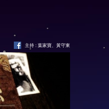
主持 : 葉家寶、黃守東