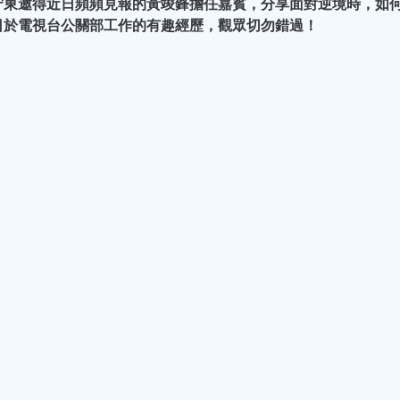
守東邀得近日頻頻見報的黃竣鋒擔任嘉賓，分享面對逆境時，如
日於電視台公關部工作的有趣經歷，觀眾切勿錯過！