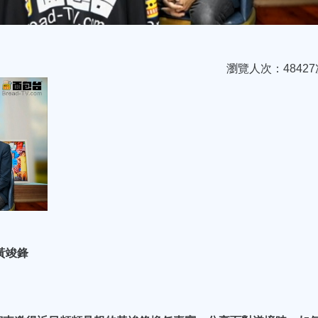
瀏覽人次：48427
 黃竣鋒