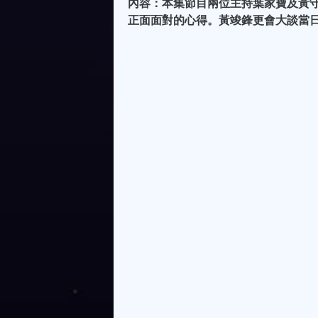
內容：本集節目兩位主持葉家寶及黃
正面面對的心得。黃竣鋒更會大談當