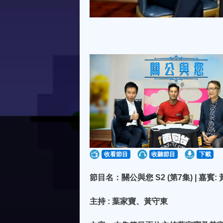
收看節目
收聽節目
下載
節目名：關公與您 S2 (第7集) | 嘉賓:
主持 : 葉家寶、黃守東